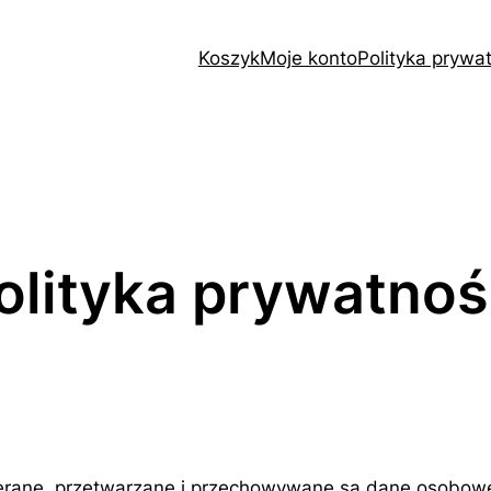
Koszyk
Moje konto
Polityka prywa
olityka prywatnoś
zbierane, przetwarzane i przechowywane są dane osob