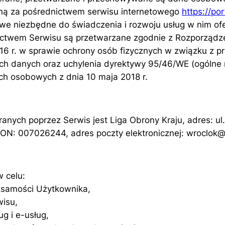
zną za pośrednictwem serwisu internetowego
https://por
we niezbędne do świadczenia i rozwoju usług w nim o
ctwem Serwisu są przetwarzane zgodnie z Rozporządze
016 r. w sprawie ochrony osób fizycznych w związku z
h danych oraz uchylenia dyrektywy 95/46/WE (ogólne r
h osobowych z dnia 10 maja 2018 r.
nych poprzez Serwis jest Liga Obrony Kraju, adres: u
: 007026244, adres poczty elektronicznej: wroclok@gm
 celu:
tożsamości Użytkownika,
wisu,
ug i e-usług,