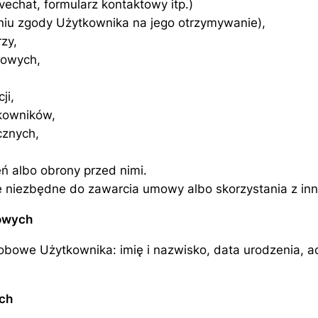
vechat, formularz kontaktowy itp.)
niu zgody Użytkownika na jego otrzymywanie),
zy,
iowych,
ji,
tkowników,
cznych,
eń albo obrony przed nimi.
e niezbędne do zawarcia umowy albo skorzystania z inn
bowych
bowe Użytkownika: imię i nazwisko, data urodzenia, a
ch