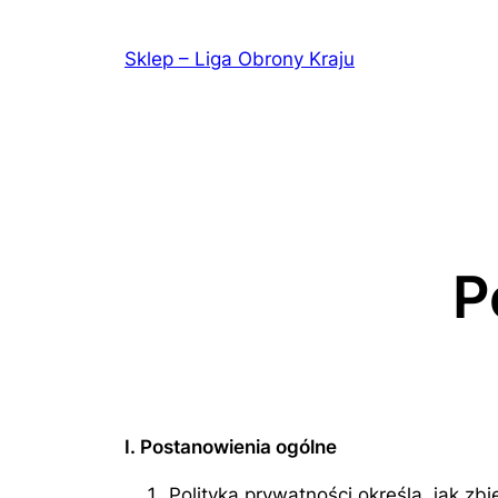
Przejdź
do
Sklep – Liga Obrony Kraju
treści
P
I. Postanowienia ogólne
Polityka prywatności określa, jak 