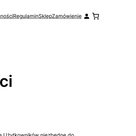
tności
Regulamin
Sklep
Zamówienie
ci
owe Użytkowników niezbędne do